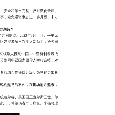
权、安全和领土完整，反对激化矛盾、
的事，避免紧张事态进一步升级。中方
方期待？
同期待。2023年5月，习近平主席
地区发展源源不断注入新动力，给各国
家领导人围绕中国—中亚机制发展成
将分别同中亚国家领导人举行会晤，对
动各领域合作提质升级，为构建更加紧
的客机起飞后不久，在机场附近坠毁，
总统穆尔穆、英国国王查尔斯三世、印
挚慰问，希望伤者早日康复。李强总理