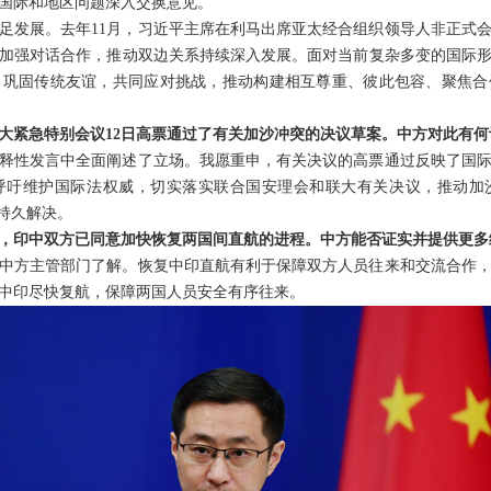
国际和地区问题深入交换意见。
长足发展。去年11月，习近平主席在利马出席亚太经合组织领导人非正式
加强对话合作，推动双边关系持续深入发展。面对当前复杂多变的国际
，巩固传统友谊，共同应对挑战，推动构建相互尊重、彼此包容、聚焦合
大紧急特别会议12日高票通过了有关加沙冲突的决议草案。中方对此有何
释性发言中全面阐述了立场。我愿重申，有关决议的高票通过反映了国
呼吁维护国际法权威，切实落实联合国安理会和联大有关决议，推动加
持久解决。
，印中双方已同意加快恢复两国间直航的进程。中方能否证实并提供更多
中方主管部门了解。恢复中印直航有利于保障双方人员往来和交流合作
中印尽快复航，保障两国人员安全有序往来。