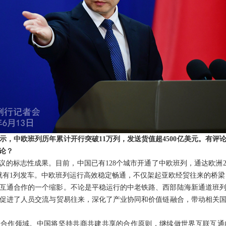
示，中欧班列历年累计开行突破11万列，发送货值超4500亿美元。有评
论？
议的标志性成果。目前，中国已有128个城市开通了中欧班列，通达欧洲26
时就有1列发车。中欧班列运行高效稳定畅通，不仅架起亚欧经贸往来的桥
互通合作的一个缩影。不论是平稳运行的中老铁路、西部陆海新通道班
促进了人员交流与贸易往来，深化了产业协同和价值链融合，带动相关
点合作领域。中国将坚持共商共建共享的合作原则，继续做世界互联互