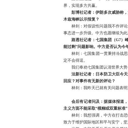
界，实现多方共赢。
彭博社记者：伊朗多次威胁称，
木兹海峡以示报复？
林剑：对假设性问题我不作评论
事态进一步升级。中方也愿继续为此
路透社记者：七国集团（G7）
能过剩”问题影响。中方是否认为今
林剑：七国集团一贯秉持冷战思
定不会得逞。
我们奉劝七国集团认清世界大势
法新社记者：日本防卫大臣今天
回应？对事件有无新的评论？
林剑：我昨天已就有关问题表明
会后有记者问及：据媒体报道，
主义方面不能采取“模糊或双重标准
林剑：我想强调，中方在打击恐
致力于维护国际地区和平与安宁，坚