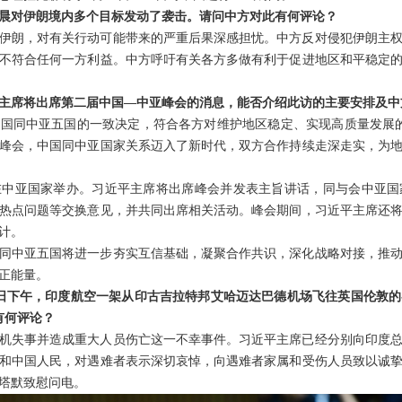
晨对伊朗境内多个目标发动了袭击。请问中方对此有何评论？
伊朗，对有关行动可能带来的严重后果深感担忧。中方反对侵犯伊朗主
不符合任何一方利益。中方呼吁有关各方多做有利于促进地区和平稳定
主席将出席第二届中国—中亚峰会的消息，能否介绍此访的主要安排及中
国同中亚五国的一致决定，符合各方对维护地区稳定、实现高质量发展的共
峰会，中国同中亚国家关系迈入了新时代，双方合作持续走深走实，为
在中亚国家举办。习近平主席将出席峰会并发表主旨讲话，同与会中亚国
热点问题等交换意见，并共同出席相关活动。峰会期间，习近平主席还
计。
同中亚五国将进一步夯实互信基础，凝聚合作共识，深化战略对接，推
正能量。
2日下午，印度航空一架从印古吉拉特邦艾哈迈达巴德机场飞往英国伦敦
有何评论？
机失事并造成重大人员伤亡这一不幸事件。习近平主席已经分别向印度
和中国人民，对遇难者表示深切哀悼，向遇难者家属和受伤人员致以诚
塔默致慰问电。