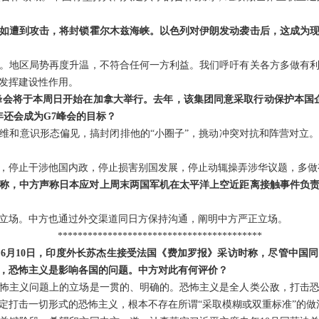
如遭到攻击，将封锁霍尔木兹海峡。以色列对伊朗发动袭击后，这成为
。地区局势再度升温，不符合任何一方利益。我们呼吁有关各方多做有
发挥建设性作用。
峰会将于本周日开始在加拿大举行。去年，该集团同意采取行动保护本国企
年还会成为G7峰会的目标？
维和意识形态偏见，搞封闭排他的“小圈子”，挑动冲突对抗和阵营对立
，停止干涉他国内政，停止损害别国发展，停止动辄操弄涉华议题，多做
称，中方声称日本应对上周末两国军机在太平洋上空近距离接触事件负责
立场。中方也通过外交渠道同日方保持沟通，阐明中方严正立场。
*****************************************
6月10日，印度外长苏杰生接受法国《费加罗报》采访时称，尽管中国
”，恐怖主义是影响各国的问题。中方对此有何评价？
怖主义问题上的立场是一贯的、明确的。恐怖主义是全人类公敌，打击
定打击一切形式的恐怖主义，根本不存在所谓“采取模糊或双重标准”的做