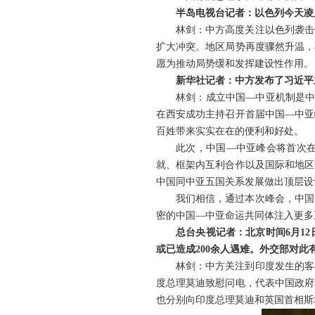
半岛电视台记者：以色列今天凌
林剑：中方高度关注以色列袭击
扩大冲突。地区局势再度骤然升温，
愿为推动局势缓和发挥建设性作用。
新华社记者：中方发布了习近平
林剑：成立中国—中亚机制是中
在西安成功主持召开首届中国—中亚
百姓带来实实在在的便利和好处。
此次，中国—中亚峰会将首次
就、框架内互利合作以及国际和地区
中国同中亚五国关系发展做出顶层设
我们相信，通过本次峰会，中国
密的中国—中亚命运共同体注入更多
总台央视记者：北京时间6月1
或已造成200余人遇难。外交部对此
林剑：中方关注到印度发生的客
度总理莫迪致慰问电，代表中国政府
也分别向印度总理莫迪和英国首相斯