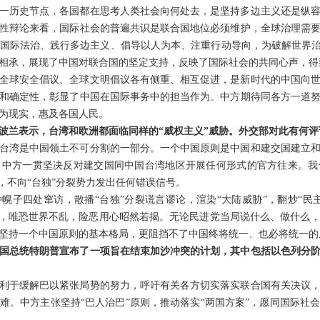
这一历史节点，各国都在思考人类社会向何处去，是坚持多边主义还是纵
性辩论来看，国际社会的普遍共识是联合国地位必须维护，全球治理需
国际法治、践行多边主义、倡导以人为本、注重行动导向，为破解世界治
相承，展现了中国对联合国的坚定支持，反映了国际社会的共同心声，得
全球安全倡议、全球文明倡议各有侧重、相互促进，是新时代的中国向
和确定性，彰显了中国在国际事务中的担当作为。中方期待同各方一道
为现实，惠及各国人民。
在波兰表示，台湾和欧洲都面临同样的“威权主义”威胁。外交部对此有何评
台湾是中国领土不可分割的一部分。一个中国原则是中国和建交国建立
。中方一贯坚决反对建交国同中国台湾地区开展任何形式的官方往来。我
，不向“台独”分裂势力发出任何错误信号。
幌子四处窜访，散播“台独”分裂谎言谬论，渲染“大陆威胁”，翻炒“民
抗，唯恐世界不乱，险恶用心昭然若揭。无论民进党当局说什么、做什么
坚持一个中国原则的基本格局，更阻挡不了中国终将统一、也必将统一的
国总统特朗普宣布了一项旨在结束加沙冲突的计划，其中包括以色列分
利于缓解巴以紧张局势的努力，呼吁有关各方切实落实联合国有关决议
难。中方主张坚持“巴人治巴”原则，推动落实“两国方案”，愿同国际社