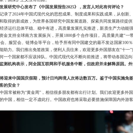
发展研究中心发布了《中国发展报告2025》，发言人对此有何评论？
5》记录了2024年中国式现代化的思想成果、制度成果和实践成果，从创
和取得的新成效，为世界各国研究中国发展道路、探索共同发展路径提供
经济运行总体平稳、稳中有进，高质量发展扎实推进，新质生产力动能
资金支持全球南方发展振兴，开展1800多个合作项目。高质量共建“一带
会、服贸会、链博会等平台，给予所有同中国建交的最不发达国家100
赋能助力。我们推出免签政策，便利人员往来，欢迎更多外国朋友在“十一
何一个国家都不应该掉队。中国式现代化不断向前推进，将带动各国迈向
监测机构表示，阿全国互联网和手机服务中断，但政府并未解释原因。外
将迎来中国国庆假期，预计日均跨境人次将达数百万。鉴于中国实施免
客的安全？
中国常被称为“黄金周”，相信很多朋友都有出行计划。我们欢迎更多外
的中国，相信一定不虚此行。中国政府也将采取必要措施保障国内外游