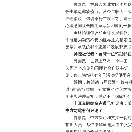
郭嘉昆：在联合国成立80周年
任由单边霸凌横行。从今年联大一般
治理倡议，强调奉行主权平等、遵守
心理念同联合国宪章宗旨和原则一脉
全球治理倡议和全球发展倡议、
个维度为动荡不安的世界注入稳定性
宪章》承载的和平愿景和发展梦想成
路透社记者：台湾一位“官员”
郭嘉昆：世界上只有一个中国，
关系基本准则和国际社会广泛共识
则，停止为“台独”分子活动提供平台
近期，赖清德当局频繁打着各种
谋“独”恶行壮胆，刻意挑动对立对
历史和法理事实，撼动不了国际社会
土耳其阿纳多卢通讯社记者：美
中方对此有何评论？
郭嘉昆：中方欢迎和支持一切有
扣押人员，尽快缓解当地人道主义灾
巴勒斯坦问题作出不懈努力。