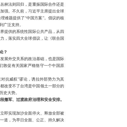
容丛林法则回归，是重振国际合作还是
要加强。不久前，习近平主席提出全球
理难题提供了“中国方案”。倡议的核
到广泛支持。
世界提供的系统性国际公共产品，从四
努力，落实四大全球倡议，让《联合国
论？
和发展外交关系的政治基础，也是国际
们敦促有关国家严格恪守一个中国原
主对抗威权”谬论，诱拉外部势力为其
，都改变不了台湾是中国领土一部分的
历史大势。
阶段撤军、过渡政府治理和安全安排。
，立即实现加沙全面停火、释放全部被
会一道，为早日全面、公正、持久解决