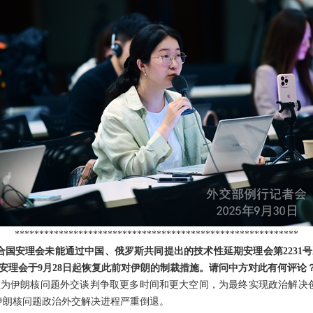
**********************************************************
联合国安理会未能通过中国、俄罗斯共同提出的技术性延期安理会第2231
，安理会于9月28日起恢复此前对伊朗的制裁措施。请问中方对此有何评论
为伊朗核问题外交谈判争取更多时间和更大空间，为最终实现政治解决
伊朗核问题政治外交解决进程严重倒退。