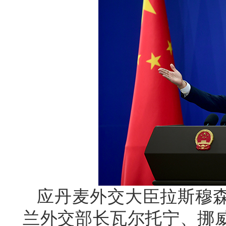
应丹麦外交大臣拉斯穆
兰外交部长瓦尔托宁、挪