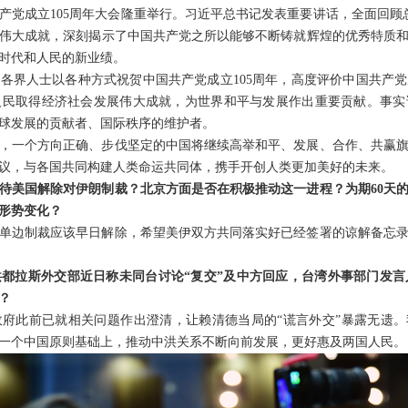
产党成立105周年大会隆重举行。习近平总书记发表重要讲话，全面回顾总
伟大成就，深刻揭示了中国共产党之所以能够不断铸就辉煌的优秀特质
时代和人民的新业绩。
各界人士以各种方式祝贺中国共产党成立105周年，高度评价中国共产
人民取得经济社会发展伟大成就，为世界和平与发展作出重要贡献。事实
球发展的贡献者、国际秩序的维护者。
，一个方向正确、步伐坚定的中国将继续高举和平、发展、合作、共赢
议，与各国共同构建人类命运共同体，携手开创人类更加美好的未来。
待美国解除对伊朗制裁？北京方面是否在积极推动这一进程？为期60天
形势变化？
单边制裁应该早日解除，希望美伊双方共同落实好已经签署的谅解备忘
都拉斯外交部近日称未同台讨论“复交”及中方回应，台湾外事部门发言
？
府此前已就相关问题作出澄清，让赖清德当局的“谎言外交”暴露无遗。
一个中国原则基础上，推动中洪关系不断向前发展，更好惠及两国人民。