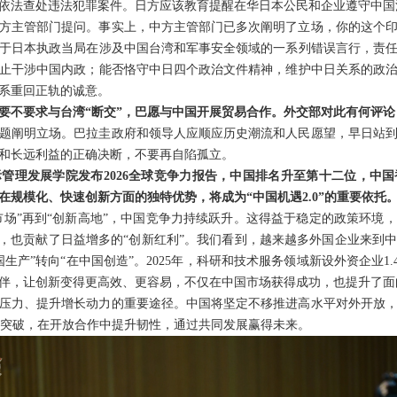
依法查处违法犯罪案件。日方应该教育提醒在华日本公民和企业遵守中国
方主管部门提问。事实上，中方主管部门已多次阐明了立场，你的这个
于日本执政当局在涉及中国台湾和军事安全领域的一系列错误言行，责
止干涉中国内政；能否恪守中日四个政治文件精神，维护中日关系的政
系重回正轨的诚意。
要不要求与台湾“断交”，巴愿与中国开展贸易合作。外交部对此有何评论
题阐明立场。巴拉圭政府和领导人应顺应历史潮流和人民愿望，早日站
和长远利益的正确决断，不要再自陷孤立。
管理发展学院发布2026全球竞争力报告，中国排名升至第十二位，中
在规模化、快速创新方面的独特优势，将成为“中国机遇2.0”的重要依托
界市场”再到“创新高地”，中国竞争力持续跃升。这得益于稳定的政策环境
时，也贡献了日益增多的“创新红利”。我们看到，越来越多外国企业来到
产”转向“在中国创造”。2025年，科研和技术服务领域新设外资企业1.
伴，让创新变得更高效、更容易，不仅在中国市场获得成功，也提升了面
压力、提升增长动力的重要途径。中国将坚定不移推进高水平对外开放
向上突破，在开放合作中提升韧性，通过共同发展赢得未来。