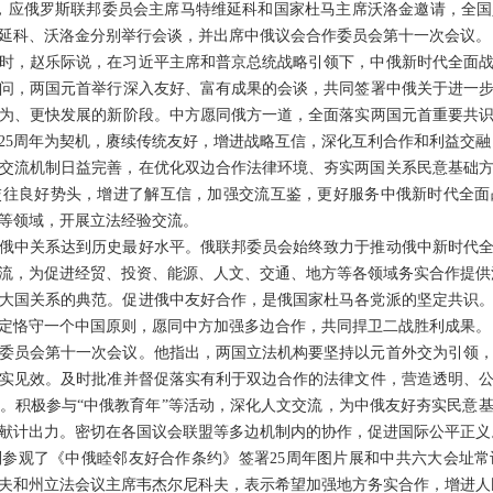
至30日，应俄罗斯联邦委员会主席马特维延科和国家杜马主席沃洛金邀请，
延科、沃洛金分别举行会谈，并出席中俄议会合作委员会第十一次会议。
时，赵乐际说，在习近平主席和普京总统战略引领下，中俄新时代全面
问，两国元首举行深入友好、富有成果的会谈，共同签署中俄关于进一
为、更快发展的新阶段。中方愿同俄方一道，全面落实两国元首重要共识
25周年为契机，赓续传统友好，增进战略互信，深化互利合作和利益交
交流机制日益完善，在优化双边合作法律环境、夯实两国关系民意基础
交往良好势头，增进了解互信，加强交流互鉴，更好服务中俄新时代全面
等领域，开展立法经验交流。
俄中关系达到历史最好水平。俄联邦委员会始终致力于推动俄中新时代
流，为促进经贸、投资、能源、人文、交通、地方等各领域务实合作提供
纪大国关系的典范。促进俄中友好合作，是俄国家杜马各党派的坚定共识
定恪守一个中国原则，愿同中方加强多边合作，共同捍卫二战胜利成果。
作委员会第十一次会议。他指出，两国立法机构要坚持以元首外交为引领
实见效。及时批准并督促落实有利于双边合作的法律文件，营造透明、
。积极参与“中俄教育年”等活动，深化人文交流，为中俄友好夯实民意
献计出力。密切在各国议会联盟等多边机制内的协作，促进国际公平正义
参观了《中俄睦邻友好合作条约》签署25周年图片展和中共六大会址
夫和州立法会议主席韦杰尔尼科夫，表示希望加强地方务实合作，增进人