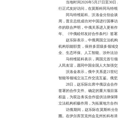
当地时间2026年5月27日
行正式友好访问，在莫斯科同马特维
同马特维延科、沃洛金分别会谈
周，普京总统成功对中国进行国事访
作的联合声明，中俄关系进入更有作
年、《中俄睦邻友好合作条约》签署
赵乐际表示，中俄两国立法机构
机构职能职责，保持多层级多领域
全、生态环保、人工智能、涉外法治
马特维延科表示，两国元首引领
人民友谊，愿同中国全国人大加强交
沃洛金表示，俄中关系是21世
智能等领域立法工作交流互鉴。俄坚
28日，赵乐际出席中俄议会合
签署的合作文件、确定的重大项目落
权益，为双边务实合作提供法律保障
立法机构积极作用，为拓展地方合作
访俄期间，赵乐际在莫斯科分别
圈。在伊尔库茨克州会见州长科布泽