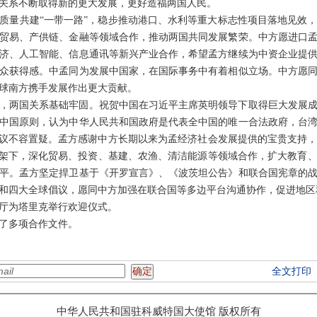
关系不断取得新的更大发展，更好造福两国人民。
质量共建“一带一路”，稳步推动港口、水利等重大标志性项目落地见效
贸易、产供链、金融等领域合作，推动两国共同发展繁荣。中方愿进口
济、人工智能、信息通讯等新兴产业合作，希望孟方继续为中资企业提
众获得感。中孟同为发展中国家，在国际事务中有着相似立场。中方愿
球南方携手发展作出更大贡献。
，两国关系基础牢固。祝贺中国在习近平主席英明领导下取得巨大发展
中国原则，认为中华人民共和国政府是代表全中国的唯一合法政府，台
8号决议不容置疑。孟方感谢中方长期以来为孟经济社会发展提供的宝贵支持
框架下，深化贸易、投资、基建、农渔、清洁能源等领域合作，扩大教育
平。孟方坚定捍卫基于《开罗宣言》、《波茨坦公告》和联合国宪章的
和四大全球倡议，愿同中方加强在联合国等多边平台沟通协作，促进地区
厅为塔里克举行欢迎仪式。
了多项合作文件。
全文打印
中华人民共和国驻科威特国大使馆 版权所有