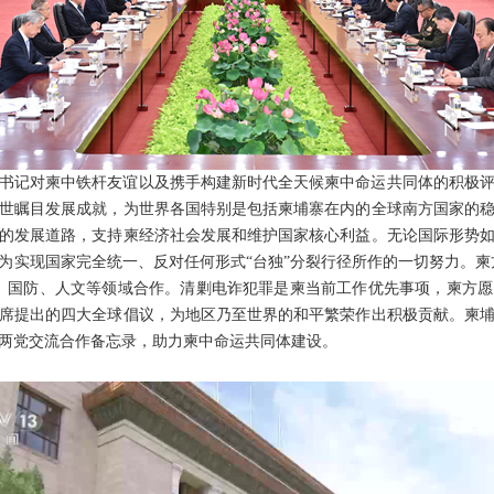
书记对柬中铁杆友谊以及携手构建新时代全天候柬中命运共同体的积极
世瞩目发展成就，为世界各国特别是包括柬埔寨在内的全球南方国家的
的发展道路，支持柬经济社会发展和维护国家核心利益。无论国际形势
为实现国家完全统一、反对任何形式“台独”分裂行径所作的一切努力。柬方
、国防、人文等领域合作。清剿电诈犯罪是柬当前工作优先事项，柬方
席提出的四大全球倡议，为地区乃至世界的和平繁荣作出积极贡献。柬
两党交流合作备忘录，助力柬中命运共同体建设。