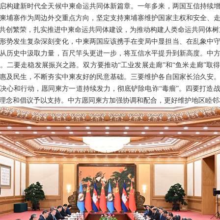
启构建新时代全天候中柬命运共同体新篇章。一年多来，两国互信持续
柬埔寨作为周边外交重点方向，坚定支持柬埔寨维护国家主权和安全、
共创繁荣，扎实推进中柬命运共同体建设，为推动构建人类命运共同体树
形势发生复杂深刻变化，中柬两国应该携手在变局中显担当、在乱象中
从历史中汲取力量，百尺竿头更进一步，将互信水平提升到新高度。中
。二要走稳发展振兴之路。双方要推动“工业发展走廊”和“鱼米走廊”取
惠及民生，不断夯实中柬友好的民意基础。三要维护各自国家长治久安
决心和行动，愿同柬方一道持续发力，彻底铲除电诈“毒瘤”。四要打造
理念和倡议予以支持。中方愿同柬方加强协调和配合，更好维护地区睦邻