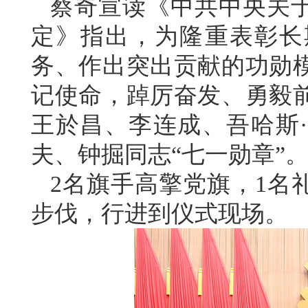
蔡奇宣读《中共中央关于
定》指出，为隆重表彰长
务、作出突出贡献的功勋
记使命，踔厉奋发、勇毅
王於昌、李连成、吾哈斯
夫、钟掘同志“七一勋章”
2名旗手高擎党旗，1名
步伐，行进到仪式现场。