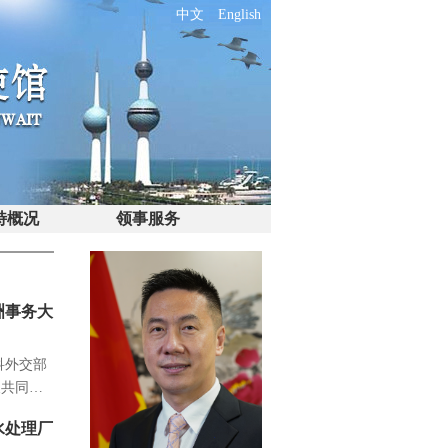
中文
English
特概况
领事服务
洲事务大
科外交部
及共同
水处理厂