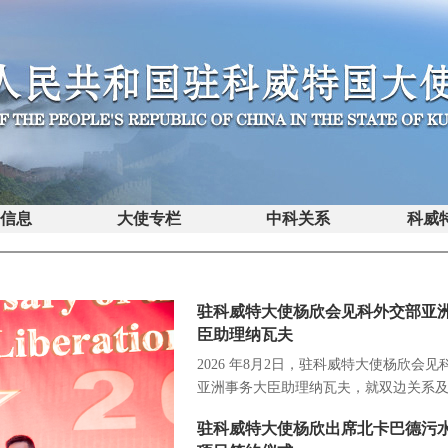
馆信息
大使专栏
中科关系
科威
驻科威特大使杨欣会见科外交部亚
臣助理纳瓦夫
2026 年8月2日，驻科威特大使杨欣会见
亚洲事务大臣助理纳瓦夫，就双边关系
关...
驻科威特大使杨欣出席北卡巴德污