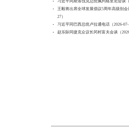
习近平同斯洛伐克总统佩列格里尼会谈（202
王毅将出席全球发展倡议5周年高级别会议（2
27）
习近平同巴西总统卢拉通电话（2026-07-
赵乐际同捷克众议长冈村富夫会谈（2026-0