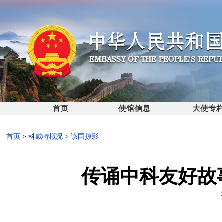
首页
使馆信息
大使专
首页
>
科威特概况
>
该国掠影
传诵中科友好故